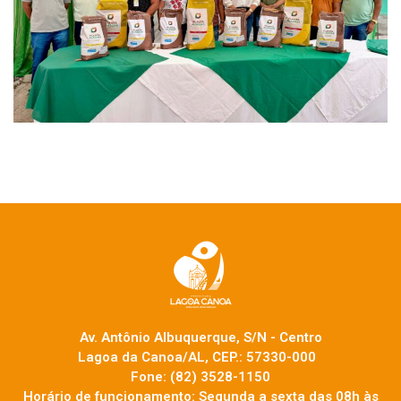
Av. Antônio Albuquerque, S/N - Centro
Lagoa da Canoa/AL, CEP.: 57330-000
Fone: (82) 3528-1150
Horário de funcionamento: Segunda a sexta das 08h às