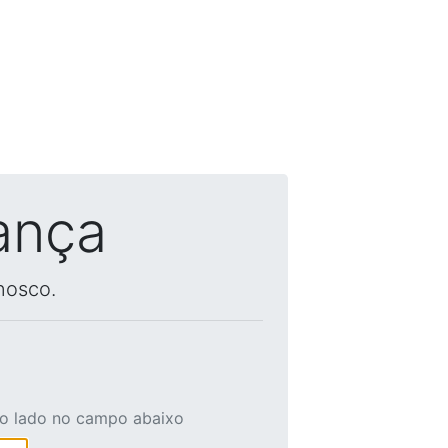
ança
nosco.
ao lado no campo abaixo