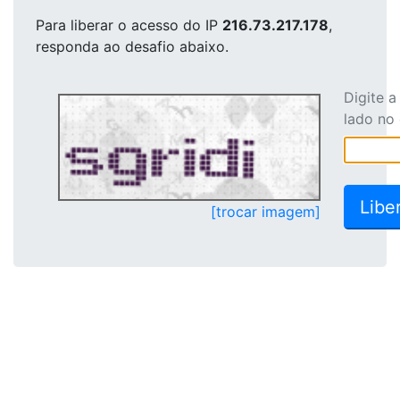
Para liberar o acesso
do IP
216.73.217.178
,
responda ao desafio abaixo.
Digite 
lado no
[trocar imagem]