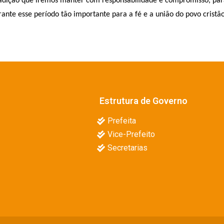
adição que iremos manter com responsabilidade e compromisso, par
te esse período tão importante para a fé e a união do povo cristão”,
Estrutura de Governo
Prefeita
Vice-Prefeito
Secretarias