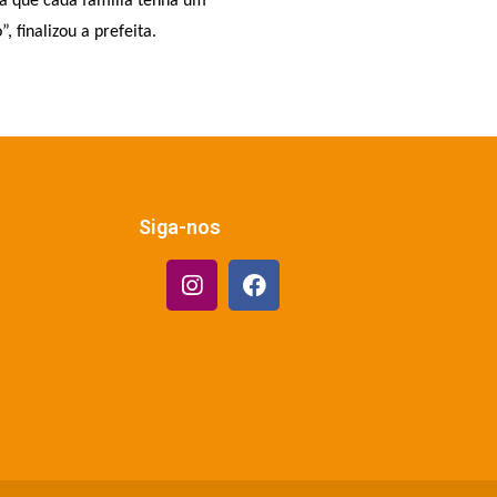
a que cada família tenha um
 finalizou a prefeita.
Siga-nos