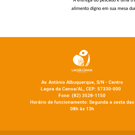
“A entrega do pescado é uma tr
alimento digno em sua mesa duran
Av. Antônio Albuquerque, S/N - Centro
Lagoa da Canoa/AL, CEP.: 57330-000
Fone: (82) 3528-1150
Horário de funcionamento: Segunda a sexta das
08h às 13h