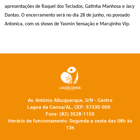
apresentações de Raquel dos Teclados, Gatinha Manhosa e Jacy
Dantas. O encerramento será no dia 28 de junho, no povoado
Antonica, com os shows de Yasmin Sensação e Marujinho Vip.
Av. Antônio Albuquerque, S/N - Centro
Lagoa da Canoa/AL, CEP.: 57330-000
Fone: (82) 3528-1150
Horário de funcionamento: Segunda a sexta das 08h às
13h