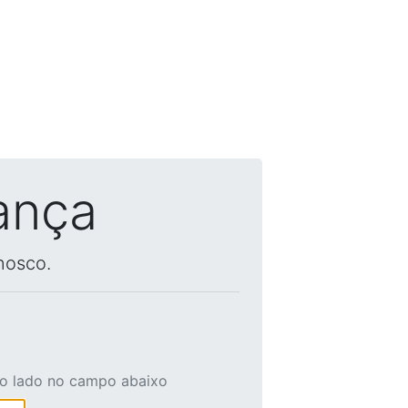
ança
nosco.
ao lado no campo abaixo